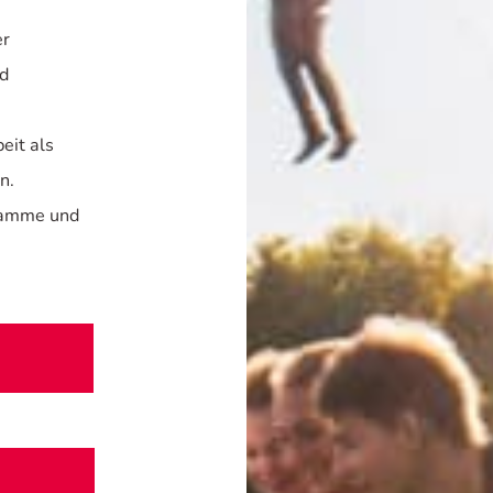
er
nd
eit als
n.
gramme und
s
M