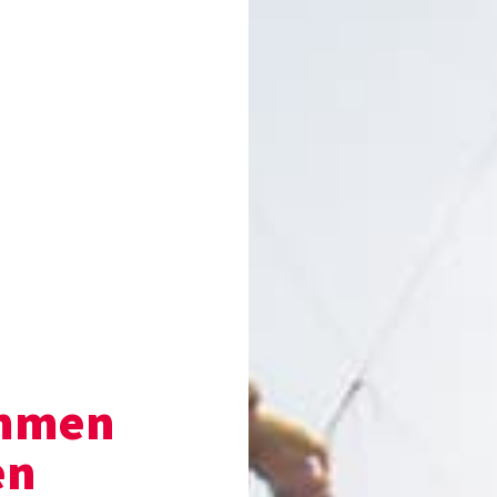
ommen
en